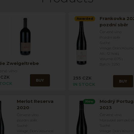
Frankovka 20
Awarded
pozdní sběr
Červené víno
Pozdní sběr
Suché
Village: Dolní Kouni
Alc.: 12 %obj
Volume: 0.75 l
ée Zweigeltrebe
Batch: 2250
ené víno
 CZK
255 CZK
BUY
BUY
STOCK
IN STOCK
Merlot Reserva
Modrý Portug
New
2020
2023
Červené víno
Červené víno
pozdní sběr
Moravské zemské v
Suché
Suché
Village: Dolní Kounice
Village: Dolní Kouni