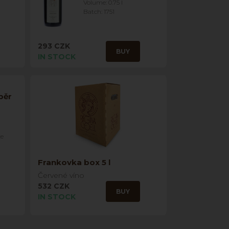
Volume: 0.75 l
Batch: 1751
293 CZK
BUY
IN STOCK
běr
ce
Frankovka box 5 l
Červené víno
532 CZK
BUY
IN STOCK