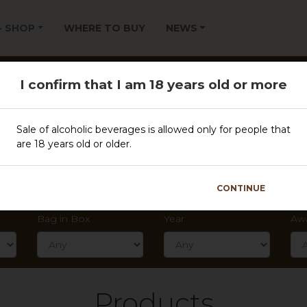
 - SHOP
WHERE TO BUY
NEWS
Filter
I confirm that I am 18 years old or more
Sale of alcoholic beverages is allowed only for people that
CLEAR FILTER
are 18 years old or older.
Type
Spa
CONTINUE
Bag in Box
Year
Aw
Products