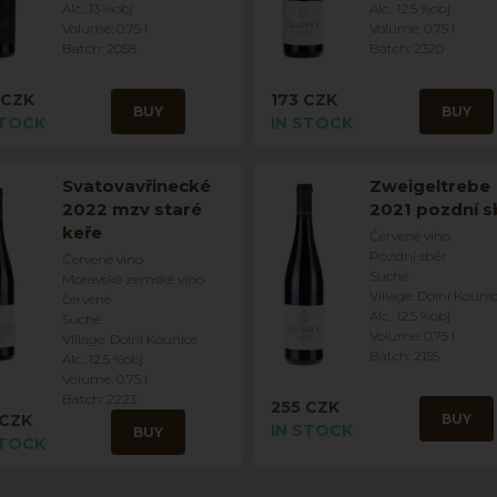
Alc.: 13 %obj
Alc.: 12.5 %obj
Volume: 0.75 l
Volume: 0.75 l
Batch: 2058
Batch: 2320
 CZK
173 CZK
BUY
BUY
STOCK
IN STOCK
Svatovavřinecké
Zweigeltrebe
2022 mzv staré
2021 pozdní s
keře
Červené víno
Pozdní sběr
Červené víno
Suché
Moravské zemské víno
Village: Dolní Kouni
červené
Alc.: 12.5 %obj
Suché
Volume: 0.75 l
Village: Dolní Kounice
Batch: 2155
Alc.: 12.5 %obj
Volume: 0.75 l
Batch: 2223
255 CZK
 CZK
BUY
IN STOCK
BUY
STOCK