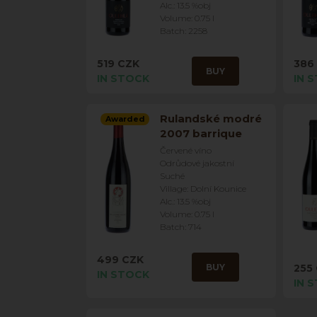
Alc.: 13.5 %obj
Volume: 0.75 l
Batch: 2258
519 CZK
386
BUY
IN STOCK
IN 
Rulandské modré
Awarded
2007 barrique
Červené víno
Odrůdové jakostní
Suché
Village: Dolní Kounice
Alc.: 13.5 %obj
Volume: 0.75 l
Batch: 714
499 CZK
BUY
255
IN STOCK
IN 