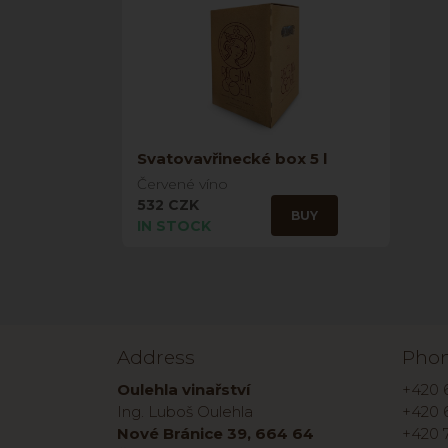
Svatovavřinecké box 5 l
Červené víno
532 CZK
BUY
IN STOCK
Address
Pho
Oulehla vinařství
+420 
Ing. Luboš Oulehla
+420 
Nové Bránice 39, 664 64
+420 7