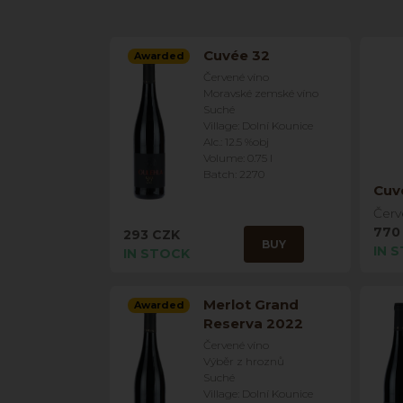
Cuvée 32
Awarded
Červené víno
Moravské zemské víno
Suché
Village: Dolní Kounice
Alc.: 12.5 %obj
Volume: 0.75 l
Batch: 2270
Cuv
Červ
770
293 CZK
BUY
IN 
IN STOCK
Merlot Grand
Awarded
Reserva 2022
Červené víno
Výběr z hroznů
Suché
Village: Dolní Kounice