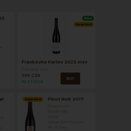
22
New
Awarded
ce
Frankovka Karlov 2023 mzv
Červené víno
200 CZK
BUY
IN STOCK
al
Pinot Noir 2017
Awarded
Červené víno
Pozdní sběr
Suché
íno
Village: Dolní Kounice
Alc.: 13 %obj
ce