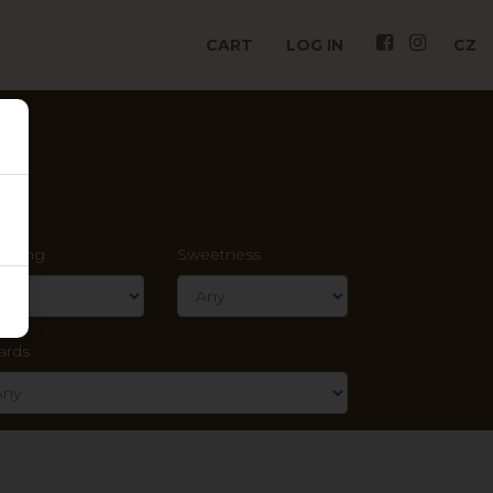
CART
LOG IN
CZ
rkling
Sweetness
ards