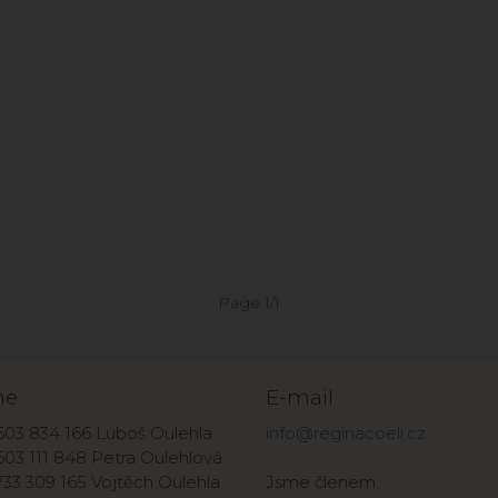
Page 1/1
ne
E-mail
603 834 166 Luboš Oulehla
info@reginacoeli.cz
603 111 848 Petra Oulehlová
33 309 165 Vojtěch Oulehla
Jsme členem: