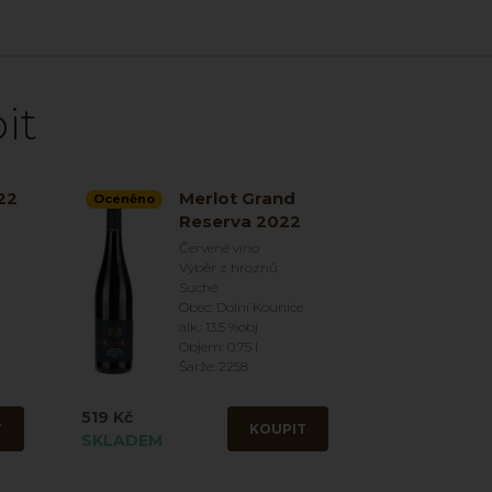
it
22
Merlot Grand
Oceněno
Reserva 2022
Červené víno
Výběr z hroznů
Suché
Obec: Dolní Kounice
alk.: 13.5 %obj
Objem: 0.75 l
Šarže: 2258
519 Kč
T
KOUPIT
SKLADEM