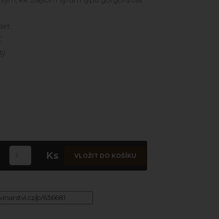
let
 C
tý.
Ks
VLOŽIT DO KOŠÍKU