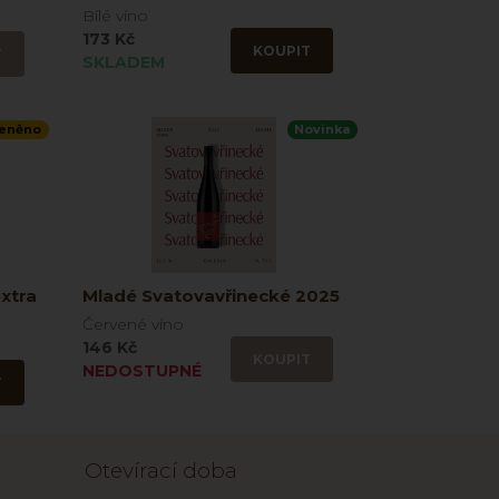
Bílé víno
173 Kč
KOUPIT
T
SKLADEM
eněno
Novinka
xtra
Mladé Svatovavřinecké 2025
Červené víno
146 Kč
KOUPIT
NEDOSTUPNÉ
T
Otevírací doba