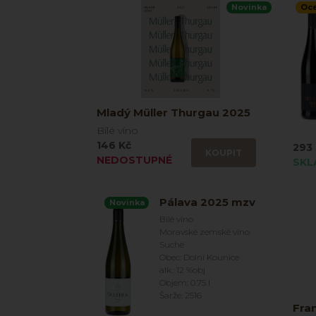
Novinka
Oc
Mladý Müller Thurgau 2025
Bílé víno
146 Kč
293 
KOUPIT
NEDOSTUPNÉ
SKL
Pálava 2025 mzv
Novinka
Bílé víno
Moravské zemské víno
Suché
Obec: Dolní Kounice
alk.: 12 %obj
Objem: 0.75 l
Šarže: 2516
Fra