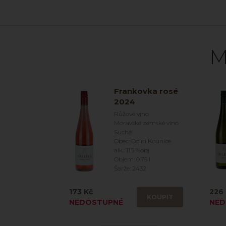
M
Frankovka rosé
2024
Růžové víno
Moravské zemské víno
Suché
Obec: Dolní Kounice
alk.: 11.5 %obj
Objem: 0.75 l
Šarže: 2432
173 Kč
226 
KOUPIT
NEDOSTUPNÉ
NED