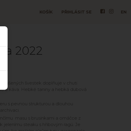
KOŠÍK
PŘIHLÁSIT SE
EN
va 2022
 a sušených švestek doplňuje v chuti
kao a káva. Hebké taniny a hebká dubová
teru s pevnou strukturou a dlouhou
rchivaci.
nčímu masu s brusinkami a omáčce z
k jelenímu steaku s hřibovým ragú. Je
vým, ke zrajícím sýrům typu gorgonzola.