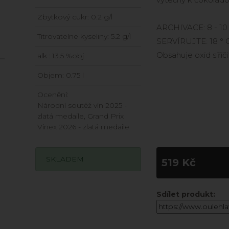
Zbytkový cukr: 0.2 g/l
ARCHIVACE: 8 - 10 
Titrovatelne kyseliny: 5.2 g/l
SERVÍRUJTE: 18 °
Obsahuje oxid siřiči
alk.: 13.5 %obj
Objem: 0.75 l
Ocenění:
Národní soutěž vín 2025 -
zlatá medaile, Grand Prix
Vinex 2026 - zlatá medaile
SKLADEM
519 Kč
Sdílet produkt: