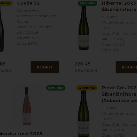
Cuvée 32
Hibernal 2025
eněno
Novinka
Šibeniční hora
Červené víno
Moravské zemské víno
Bílé víno
Suché
Moravské zemské v
Obec: Dolní Kounice
Suché
alk.: 12.5 %obj
Obec: Dolní Kounice
Objem: 0.75 l
alk.: 12.5 %obj
Šarže: 2270
Objem: 0.75 l
Šarže: 2542
Kč
226 Kč
KOUPIT
KOUPI
ADEM
SKLADEM
Pinot Gris 20
Novinka
Oceněno
Šibeniční hora
(Rulandské še
Bílé víno
Moravské zemské v
Suché
Obec: Dolní Kounice
alk.: 13.5 %obj
nkovka rosé 2025
Objem: 0.75 l