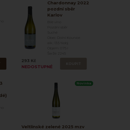
Chardonnay 2022
pozdní sběr
Karlov
íno
Bílé víno
Pozdní sběr
Suché
Obec: Dolní Kounice
alk.: 13.5 %obj
Objem: 0.75 l
Šarže: 2245
293 Kč
T
KOUPIT
NEDOSTUPNÉ
23
Novinka
dé)
íno
Veltlínské zelené 2025 mzv