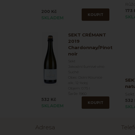
Růžo
173 
200 Kč
KOUPIT
SKL
SKLADEM
SEKT CRÉMANT
2019
Chardonnay/Pinot
noir
Sekt
Jakostní šumivé víno
Suché
Obec: Dolní Kounice
SEK
alk.: 12 %obj
nat
Objem: 0.75 l
Šarže: 1960
Sekt
532 Kč
532 
KOUPIT
SKLADEM
SKL
Adresa
Tele