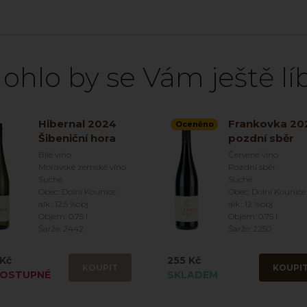
ohlo by se Vám ještě líb
Hibernal 2024
Frankovka 20
Oceněno
Šibeniční hora
pozdní sběr
Bílé víno
Červené víno
Moravské zemské víno
Pozdní sběr
Suché
Suché
Obec: Dolní Kounice
Obec: Dolní Kounice
alk.: 12.5 %obj
alk.: 12 %obj
Objem: 0.75 l
Objem: 0.75 l
Šarže: 2442
Šarže: 2250
Kč
255 Kč
KOUPIT
KOUPI
OSTUPNÉ
SKLADEM