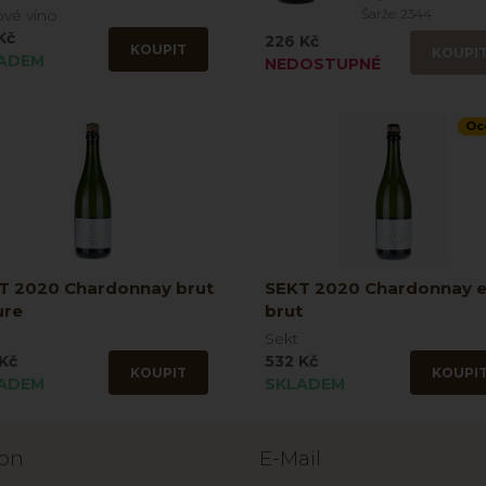
vé víno
Šarže: 2344
Kč
226 Kč
KOUPIT
KOUPI
ADEM
NEDOSTUPNÉ
Oc
T 2020 Chardonnay brut
SEKT 2020 Chardonnay e
ure
brut
Sekt
Kč
532 Kč
KOUPIT
KOUPI
ADEM
SKLADEM
fon
E-Mail